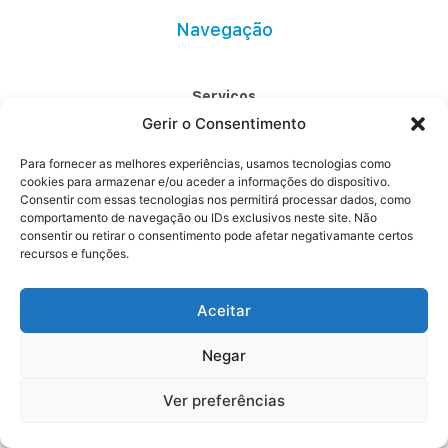
Navegação
Serviços
Gerir o Consentimento
Projetos
Para fornecer as melhores experiências, usamos tecnologias como
Contactos
cookies para armazenar e/ou aceder a informações do dispositivo.
Consentir com essas tecnologias nos permitirá processar dados, como
comportamento de navegação ou IDs exclusivos neste site. Não
Redes sociais
consentir ou retirar o consentimento pode afetar negativamante certos
recursos e funções.
LinkedIn
Aceitar
Política de Privacidade
Negar
Saigrene – Energias Renováveis Lda. © Todos os direitos reservados
Handcrafted by
40º
and
Cláudia Cabaço
Ver preferências